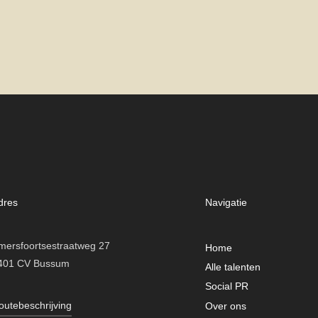
dres
Navigatie
mersfoortsestraatweg 27
Home
401 CV Bussum
Alle talenten
Social PR
outebeschrijving
Over ons